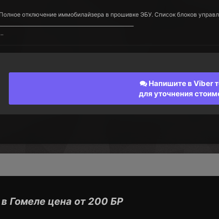
Полное отключение иммобилайзера в прошивке ЭБУ. Список блоков управл
_______________________________________________________
...
Напишите в Viber т
для уточнения стоим
в Гомеле цена от 200 БР