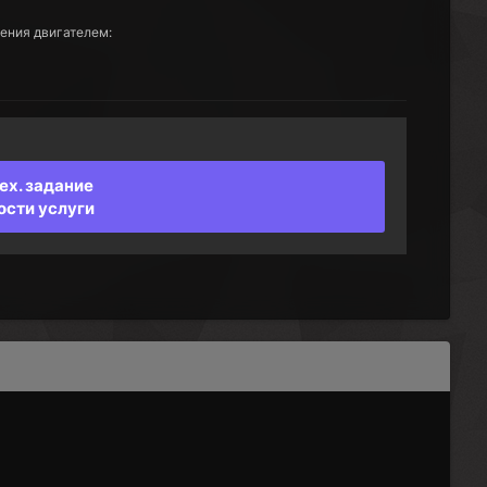
ения двигателем:
ех. задание
ости услуги