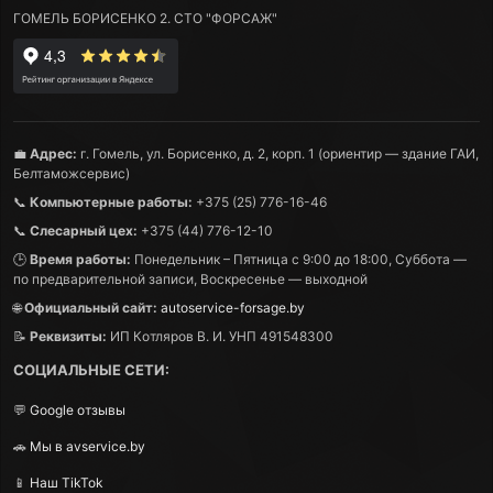
ГОМЕЛЬ БОРИСЕНКО 2. СТО "ФОРСАЖ"
💼
Адрес:
г. Гомель, ул. Борисенко, д. 2, корп. 1 (ориентир — здание ГАИ,
Белтаможсервис)
📞
Компьютерные работы:
+375 (25) 776-16-46
📞
Слесарный цех:
+375 (44) 776-12-10
🕒
Время работы:
Понедельник – Пятница с 9:00 до 18:00, Суббота —
по предварительной записи, Воскресенье — выходной
🌐
Официальный сайт:
autoservice-forsage.by
📝
Реквизиты:
ИП Котляров В. И. УНП 491548300
СОЦИАЛЬНЫЕ СЕТИ:
💬
Google отзывы
🚗
Мы в avservice.by
📱
Наш TikTok