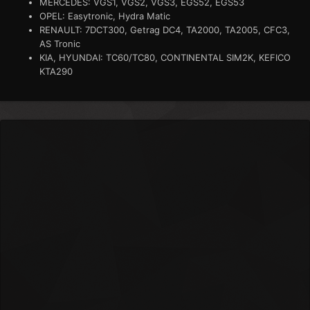
MERCEDES: VGS1, VGS2, VGS3, EGS52, EGS53
OPEL: Easytronic, Hydra Matic
RENAULT: 7DCT300, Getrag DC4, TA2000, TA2005, CFC3,
AS Tronic
KIA, HYUNDAI: TC60/TC80, CONTINENTAL SIM2K, KEFICO
KTA290