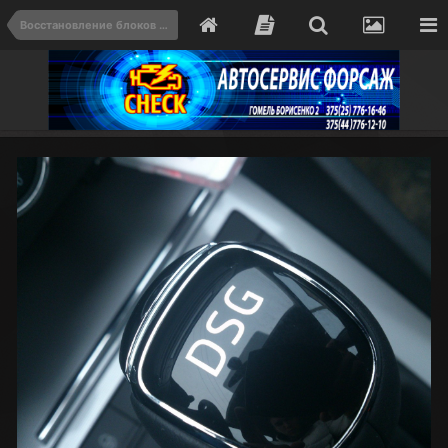
Восстановление блоков ECM, UCH, BSI , клонирование и проверка на стенде в Гомеле. Цена от 100 BYN.