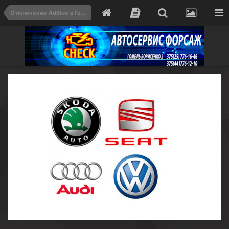
Отключение AdBlue в Гомеле — Цена от 200 BYN, Удаление мочевины SCR | Автосервис Форсаж