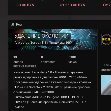
30.00 BYN
От
250.00 BYN
От
2
Блог
УДАЛЕНИЕ ЭКОЛОГИИ
A blog by Sergey K in
Прошивка ЭБУ
19
0
5108
entries
comments
views
Как мы
RECENT ENTRIES
автос
Чип-тюнинг Lada Vesta 1.6 в Гомеле: устраняем
рывки и дёргания в диапазоне 2000 - 2200 об/мин
Программное удаление сажевого фильтра и клапана
ЕГР на Kia Sorento 2.2 CRDi (2018): решение проблем
с ошибками P24C6 и P2000
Отключение AdBlue на Peugeot 5008 1.5 BlueHDi
(2020 г.в.): Решение проблемы с ошибкой P20EE в
Гомеле