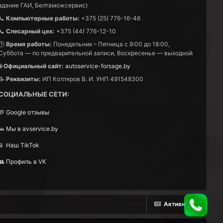
здание ГАИ, Белтаможсервис)
вис Форсаж в
электронным
ото выше
📞
Компьютерные работы:
+375 (25) 776-16-46
3710-5X30A
📞
Слесарный цех:
+375 (44) 776-12-10
vara D40 /
🕒
Время работы:
Понедельник – Пятница с 9:00 до 18:00,
ностью (за
 Мы
Суббота — по предварительной записи, Воскресенье — выходной
ровня. При
убрать
 спецтехнику,
🌐
Официальный сайт:
autoservice-forsage.by
полностью
можно.Как мы
📝
Реквизиты:
ИП Котляров В. И. УНП 491548300
дет
сное чтение
ет считывать
СОЦИАЛЬНЫЕ СЕТИ:
печка зимой
💬
Google отзывы
лючают опрос
ботать в
🚗
Мы в avservice.by
ле записи
 вашем
📱
Наш TikTok
де
свапу в
та ведется
 Блоки Denсо
👥
Профиль в VK
итектуру. Мы
м только
йских
ьную
не в Гомеле
Активность
аменить
отправить
й к запуску