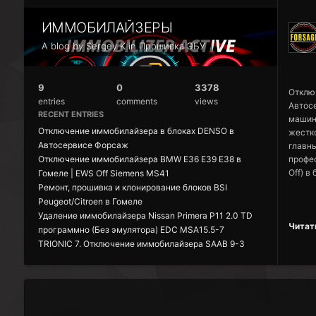
## 5 
дергае
газово
ИММОБИЛАЙЗЕРЫ
* Защи
углы з
дубеют
A blog by Sergey K in
Прошивка ЭБУ
оборот
расши
## Чт
прокла
Мы пр
* Сохр
9
0
3378
перера
Отключ
окисля
entries
comments
views
Автосе
защище
* Устр
RECENT ENTRIES
машин
* Здор
полнос
Отключение иммобилайзера в блоках DENSO в
жестко
что пр
перех
Автосервисе Форсаж
главн
распре
ликви
Отключение иммобилайзера BMW E36 E39 E38 в
профе
дольш
* Выс
Off) в
Гомеле | EWS Off Siemens MS41
* Коне
зажига
проект
охлаж
Ремонт, прошивка и клонирование блоков BSI
заметн
систе
предо
Peugeot/Citroen в Гомеле
топлив
иммоби
* Стаб
Удаление иммобилайзера Nissan Primera P11 2.0 TD
* Ско
Читать
мощног
уводит
программно (Без эмулятора) EDC MSA15.5-7
венти
легенд
летних
TRIONIC 7. Отключение иммобилайзера SAAB 9-3
сохран
не най
------
запуст
## Рез
## Ка
систем
Вся п
Пониже
блок к
ключ с
этапа.
цепоч
стала 
панели