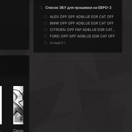
Список ЭБУ для прошивки на ЕВРО-2
AUDI: DPF GPF ADBLUE EGR CAT OFF
BMW: DPF GPF ADBLUE EGR CAT OFF
CITROEN: DPF FAP ADBLUE EGR CAT OFF
FORD: DPF GPF ADBLUE EGR CAT OFF
(и ещё 6 )
в Гомеле цена от 200 БР
Сервисные работы с BSI, ECM Peugeot, Citroen в Гомеле цена от 100 BYN
Сервисные работы с ЭБУ Opel в Гомеле цена от 100 BYN