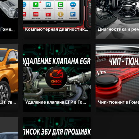
Отключение AdBlue в Гомеле — Цена от 200 BYN, Удаление мочевины SCR | Автосервис Форсаж
Компьютерная диагностика авто в Гомеле — Цена от 30 BYN | СТО Форсаж
Чип-тюнинг LADA (ВАЗ): Увеличение мощности, Евро-2, прошивка под ГБО и отключение иммобилайзера
Удаление клапана ЕГР в Гомеле — Цена от 150 BYN, Отключение EGR | СТО Форсаж