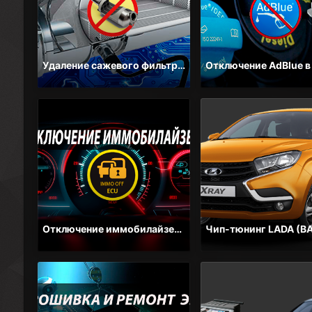
Удаление сажевого фильтра в Гомеле — Цена от 150 BYN | Автосервис Форсаж
Отключение иммобилайзера и проверка ЭБУ на стенде в Гомеле — Цена от 100 BYN | Автосервис Форсаж