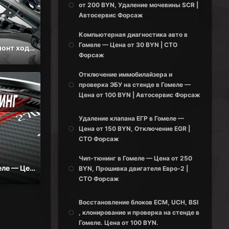
от 200 BYN, Удаление мочевины SCR |
Автосервис Форсаж
Компьютерная диагностика авто в
Гомеле — Цена от 30 BYN | СТО
Диагностика и ремонт ходовой части автомобиля и слесарные работы в Гомеле
Форсаж
Отключение иммобилайзера и
проверка ЭБУ на стенде в Гомеле —
Цена от 100 BYN | Автосервис Форсаж
Удаление клапана ЕГР в Гомеле —
Цена от 150 BYN, Отключение EGR |
СТО Форсаж
Чип-тюнинг в Гомеле — Цена от 250
Чип-тюнинг в Гомеле — Цена от 250 BYN, Прошивка двигателя Евро-2 | СТО Форсаж
BYN, Прошивка двигателя Евро-2 |
СТО Форсаж
Восстановление блоков ECM, UCH, BSI
, клонирование и проверка на стенде в
Гомеле. Цена от 100 BYN.