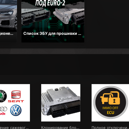
Заправка автокондиционера в Гомеле — Цена от 40 BYN | СТО Форсаж. Легковых и грузовых авто.
Список ЭБУ для прошивки на ЕВРО-2
Удаление сажевого фильтра Audi Volkswagen Seat Skoda в Гомеле
Клонирование блоков управления двигателем: EDC17, MED17, MEV17 (TRICORE) в Гомеле. Цена от 200 BYN
Полное отключение иммобилайзера 