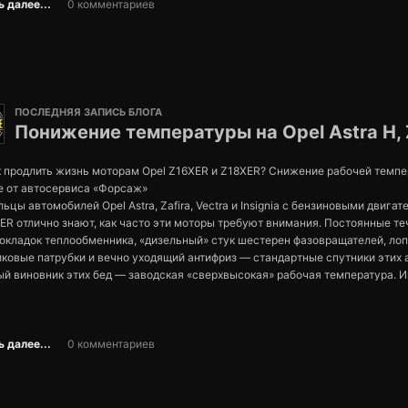
 далее...
0 комментариев
ПОСЛЕДНЯЯ ЗАПИСЬ БЛОГА
Понижение температуры на Opel Astra H, Z
 продлить жизнь моторам Opel Z16XER и Z18XER? Снижение рабочей темпе
е от автосервиса «Форсаж»
ьцы автомобилей Opel Astra, Zafira, Vectra и Insignia с бензиновыми двига
ER отлично знают, как часто эти моторы требуют внимания. Постоянные те
рокладок теплообменника, «дизельный» стук шестерен фазовращателей, л
ковые патрубки и вечно уходящий антифриз — стандартные спутники этих а
льцы универсалов Lada Vesta SW с двигателем 1.6 часто жалуются на ра
ый виновник этих бед — заводская «сверхвысокая» рабочая температура. 
и провалы в самом ходовом диапазоне — 2000–2200 оборотов в минуту. В
аложили жесткий терморежим ради экологии: родной термостат открываетс
 в Гомеле приехал клиент на таком автомобиле с ГБО. Владелец устал от
 вентилятор включается при 108-113. В условиях городских пробок Гомеля 
в машины при разгоне. Рассказываем, как мы полностью решили эту пробл
ьно варится в собственном соку.
асов.
 далее...
0 комментариев
ервис «Форсаж» в Гомеле предлагает проверенное решение — профессион
о не в газе, это особенность некоторого программного обеспечения.
аммное и механическое занижение температуры двигателя. Мы вернем ва
е автовладельцы ошибочно списывают дерганье на некорректную настрой
сный тепловой режим, как у классических надежных ДВС.
 диагностика в нашем сервисе сразу выявила истинного виновника - это 
------------------------
имеет известный заводской баг в калибровках переходных режимов. Маши