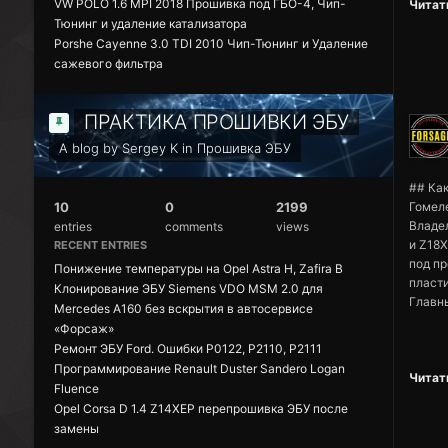
VW POLO 1.6 MPI 2018 Прошивка под ГБО-4, Чип-
Читать
Тюнинг и удаление катализатора
Porshe Cayenne 3.0 TDI 2010 Чип-Тюнинг и Удаление
сажевого фильтра
ПРАКТИКА ПРОШИВКИ ЭБУ
A blog by Sergey K in
Прошивка ЭБУ
## Как
10
0
2199
Гомел
Владел
entries
comments
views
и Z18X
RECENT ENTRIES
под п
Понижение температуры на Opel Astra H, Zafira B
пласти
Клонирование ЭБУ Siemens VDO MSM 2.0 для
Владе
Главн
Mercedes A160 без вскрытия в автосервисе
рывки 
Opel з
Форсаж
«Форсаж»
105, а
клевко
Ремонт ЭБУ Ford. Ошибки P0122, P2110, P2111
буквал
пару ч
Программирование Renault Duster Sandero Logan
Читать
Автос
## Дел
Fluence
прогр
Многи
Opel Corsa D 1.4 Z14XEP перепрошивка ЭБУ после
безопа
Однако
замены
------
софт 