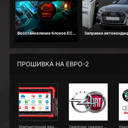
Восстановление блоков ECM, UCH, BSI , клонирование и проверка на стенде в Гомеле. Цена от 100 BYN.
ПРОШИВКА НА ЕВРО-2
Компьютерная диагностика автомобилей в Гомеле - Цена от 30 BYN
Удаление сажевого фильтра Opel Chevrolet Fiat в Гомеле