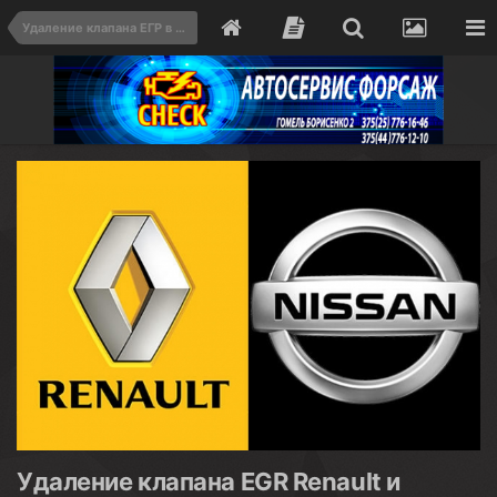
Удаление клапана ЕГР в Гомеле — Цена от 150 BYN, Отключение EGR | СТО Форсаж
Удаление клапана EGR Renault и